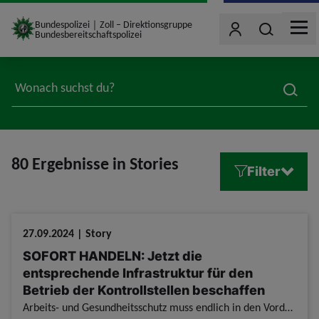
site_logo
Bundespolizei｜Zoll – Direktionsgruppe
Wonach such
Benutzer
Bundesbereitschaftspolizei
MEN
jumpToMain
searc
80 Ergebnisse in Stories
Filter
27.09.2024 | Story
SOFORT HANDELN: Jetzt die
entsprechende Infrastruktur für den
Betrieb der Kontrollstellen beschaffen
Arbeits- und Gesundheitsschutz muss endlich in den Vordergrund rücken SOFORT HANDELN: Jetzt die entsprechende Infrastruktur für den Betrieb der Kontrollstellen beschaffen / Einreisekontrolle an allen