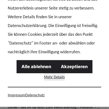
Sitzverteilung Gesamtpersonalrat
Nutzererlebnis unserer Seite stetig zu verbessern.
Ein riesiges DANKESCHÖN gebührt unseren Wahlvorständen. Danke für Euer Vertrauen! Sitzverteilung Gesamtpersonalrat / Fuldatal. / Liebe Kolleginnen und Kollegen unserer Bundesbereitschaftspolizei / W
Weitere Details finden Sie in unserer
Datenschutzerklärung. Die Einwilligung ist freiwillig.
Personalrat
Arbeitszeit
Personalratswahlen
Sie können Cookies jederzeit über das den Punkt
"Datenschutz" im Footer an- oder abwählen oder
16.03.2024 | Story
nachträglich Ihre Einwilligung widerrufen.
Einsatzbekleidung 2.0 – Los geht´s
Baustelle Bekleidung – Einsatzbekleidung an Einsatzrealitäten anpassen. Einsatzbekleidung 2.0 – Los geht´s / Fuldatal. / FAKT ist, dass im Bereich der Verbesserung der Einsatzbekleidung lange Zeit ke
Alle ablehnen
Akzeptieren
Einsatzbekleidung
Mehr Details
16.03.2024 | Story
Impressum
Datenschutz
Zum Weltfrauentag
Danke - das Ihr da seid! Zum Weltfrauentag / Fuldatal. / Starke Kolleginnen in Vollzug, Tarif und Verwaltung