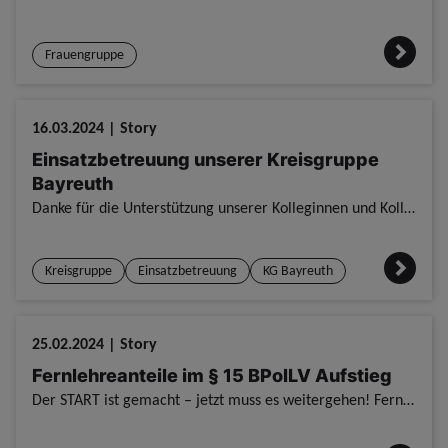
Frauengruppe
16.03.2024 | Story
Einsatzbetreuung unserer Kreisgruppe
Bayreuth
Danke für die Unterstützung unserer Kolleginnen und Kollegen. Einsatzbetreuung unserer Kreisgruppe Bayreuth / Bayreuth / Nürnberg. / Tolle Einsatzbetreuung der GdP Kreisgruppe Bayreuth anlässlich des
Kreisgruppe
Einsatzbetreuung
KG Bayreuth
25.02.2024 | Story
Fernlehreanteile im § 15 BPolLV Aufstieg
Der START ist gemacht – jetzt muss es weitergehen! Fernlehreanteile im § 15 BPolLV Aufstieg / Fuldatal. / Die aktuellen Verfahrensweisen zum Aufstieg gem. § 15 BPolLV für das Jahr 2025 sind an die Ab