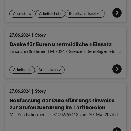
Ausrüstung
Arbeitsschutz
Bereitschaftspolizei
27.06.2024 | Story
Danke für Euren unermüdlichen Einsatz
Einsatzmaßnahmen EM 2024 / Grenze / Demolagen etc. Danke für Euren unermüdlichen Einsatz / Fuldatal. / Sommer, Sonne, Fußball - was für viele unter Vergnügen und Spaß subsumiert wird, bedeutet für E
Arbeitszeit
Arbeitsschutz
27.06.2024 | Story
Neufassung der Durchführungshinweise
zur Stufenzuordnung im Tarifbereich
Mit Rundschreiben D5-31002/55#13 vom 30. Mai 2024 des Bundesministeriums des Innern und für Heimat wurden die neuen Durchführungshinweise zu §16 TVöD bekannt gegeben. Neufassung der Durchführungshinwe