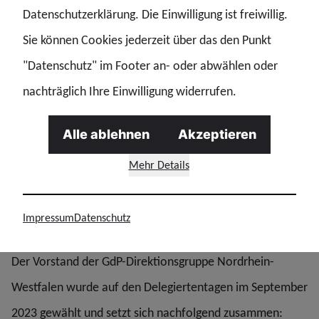
Datenschutzerklärung. Die Einwilligung ist freiwillig.
Foto: GdP-Direktionsgruppe NRW
Sie können Cookies jederzeit über das den Punkt
"Datenschutz" im Footer an- oder abwählen oder
KG Rheinland (KB Köln)
nachträglich Ihre Einwilligung widerrufen.
Michael Möller
Alle ablehnen
Akzeptieren
E-Mail
Mehr Details
Impressum
Datenschutz
Vorstand
Der Vorstand der GdP-Direktionsgruppe Nordrhein-
Westfalen wurde auf den Delegiertentagen im September
2023 gewählt und setzt sich nachfolgend zusammen: