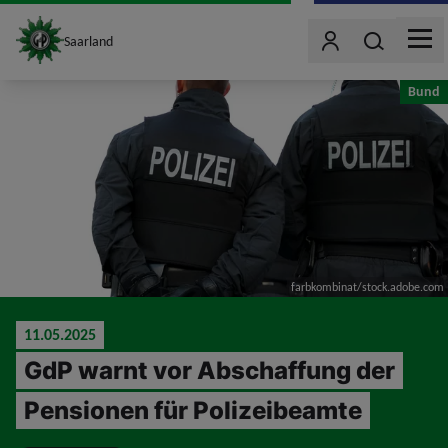
site_logo
Wonach such
Saarland
Benutzer
MEN
jumpToMain
Bund
farbkombinat/stock.adobe.com
11.05.2025
GdP warnt vor Abschaffung der
Pensionen für Polizeibeamte