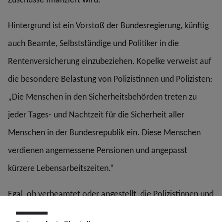
Hintergrund ist ein Vorstoß der Bundesregierung, künftig
auch Beamte, Selbstständige und Politiker in die
Rentenversicherung einzubeziehen. Kopelke verweist auf
die besondere Belastung von Polizistinnen und Polizisten:
„Die Menschen in den Sicherheitsbehörden treten zu
jeder Tages- und Nachtzeit für die Sicherheit aller
Menschen in der Bundesrepublik ein. Diese Menschen
verdienen angemessene Pensionen und angepasst
kürzere Lebensarbeitszeiten.“
Egal, ob verbeamtet oder angestellt, die Polizistinnen und
Polizisten müssten abschlagsfrei in die Altersversorgung