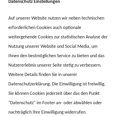
Datenschutz Einstellungen
gehen können und zudem früher, forderte Kopelke
weiter.
Auf unserer Website nutzen wir neben technischen
erforderlichen Cookies auch optionale
weitergehende Cookies zur statistischen Analyse der
Auch der Deutsche Gewerkschaftsbund (DGB), dem die
Nutzung unserer Website und Social Media, um
GdP als Mitgliedsgewerkschaft angehört, lehnt eine
Ihnen den bestmöglichen Service zu bieten und das
Einbeziehung der Beamtinnen und Beamten in die
Nutzererlebnis unserer Seite stetig zu verbessern.
gesetzliche Rentenversicherung ab. Bereits 2022 hatte
Weitere Details finden Sie in unserer
der DGB in einem klaren Beschluss festgelegt, dass
Datenschutzerklärung. Die Einwilligung ist freiwillig.
Beamtinnen und Beamte – im Gegensatz zu
Sie können Cookies jederzeit über das den Punkt
Selbstständigen und Abgeordneten – nicht in die GRV
"Datenschutz" im Footer an- oder abwählen oder
integriert werden sollen. Die DGB-Vorsitzende Yasmin
nachträglich Ihre Einwilligung widerrufen.
Fahimi bekräftigte diese Position mehrfach, unter