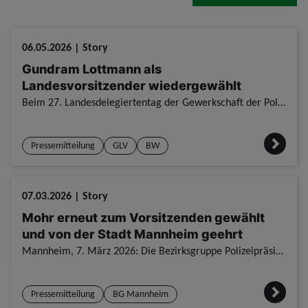
06.05.2026 | Story
Gundram Lottmann als
Landesvorsitzender wiedergewählt
Beim 27. Landesdelegiertentag der Gewerkschaft der Polizei Baden-Württemberg ist Gundram Lottmann erneut zum Landesvorsitzenden gewählt worden. Die rund 100 Delegierten bestätigten ihn am Mittwoch in
Pressemitteilung
GLV
BW
07.03.2026 | Story
Mohr erneut zum Vorsitzenden gewählt
und von der Stadt Mannheim geehrt
Mannheim, 7. März 2026: Die Bezirksgruppe Polizeipräsidium Mannheim der Gewerkschaft der Polizei hat am 6. März 2026 ihre Jahreshauptversammlung im Gewerkschaftshaus Mannheim durchgeführt. Thomas Mohr
Pressemitteilung
BG Mannheim