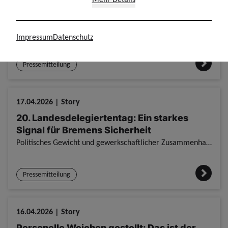
Der 20. Landesdelegiertentag 2026 –
Weichenstellung für ein modernes Bremen
Zwei Tage, über 3.200 Stimmen im Rücken und ein klares Ziel: Am 16. und 17. April 2026 hat die GdP Bremen beim Landesdelegiertentag die Schwerpunkte für die kommenden Jahre gesetzt. Von Digitalisierun
Impressum
Datenschutz
Pressemitteilung
17.04.2026 | Story
20. Landesdelegiertentag: Ein starkes
Signal für Bremens Sicherheit
Politisches Gewicht und gewerkschaftlicher Zusammenhalt: Unser diesjähriger Landesdelegiertentag war weit mehr als eine reine Arbeitssitzung. Hochkarätige Gäste aus Politik und Gewerkschaft unterstric
Pressemitteilung
16.04.2026 | Story
Personelle Weichen gestellt: Das ist der