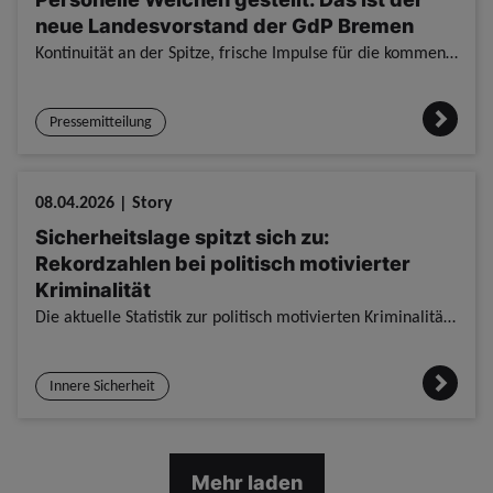
neue Landesvorstand der GdP Bremen
Kontinuität an der Spitze, frische Impulse für die kommenden Aufgaben: Beim 20. Landesdelegiertentag haben die Delegierten ihren neuen geschäftsführenden Landesvorstand gewählt. Mit einer Mischung aus
Pressemitteilung
08.04.2026 | Story
Sicherheitslage spitzt sich zu:
Rekordzahlen bei politisch motivierter
Kriminalität
Die aktuelle Statistik zur politisch motivierten Kriminalität im Land Bremen zeigt eine weiterhin besorgniserregende Entwicklung. Die Fallzahlen sind im vergangenen Jahr erneut deutlich gestiegen. Ers
Innere Sicherheit
Mehr laden