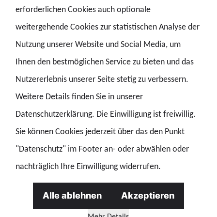
Arbeitszeiterhöhung im Land Bremen
erforderlichen Cookies auch optionale
beschlossen – GdP kritisiert „Rückschritt
weitergehende Cookies zur statistischen Analyse der
auf dem Rücken der Beschäftigten“
Die Abgeordneten der Bremischen Bürgerschaft (Landtag) haben mehrheitlich einer Erhöhung der wöchentlichen Arbeitszeit für Beamtinnen und Beamte auf 41 Stunden zugestimmt. Was als Beitrag zur Haushalt
Nutzung unserer Website und Social Media, um
Ihnen den bestmöglichen Service zu bieten und das
Nutzererlebnis unserer Seite stetig zu verbessern.
Weitere Details finden Sie in unserer
19.04.2026 | Story
Datenschutzerklärung. Die Einwilligung ist freiwillig.
Gewaltausbrüche beim Nord-Derby:
Sie können Cookies jederzeit über das den Punkt
Konsequenzen und klare Haltung gefordert
Die jüngsten Vorfälle rund um das Nord-Derby zwischen Werder Bremen und Hamburger SV haben für große Besorgnis gesorgt. Pyrotechnische Geschosse aus dem Gästeblock, die bis in andere Stadionbereiche s
"Datenschutz" im Footer an- oder abwählen oder
nachträglich Ihre Einwilligung widerrufen.
Pressemitteilung
Fußball
Alle ablehnen
Akzeptieren
17.04.2026 | Story
Mehr Details