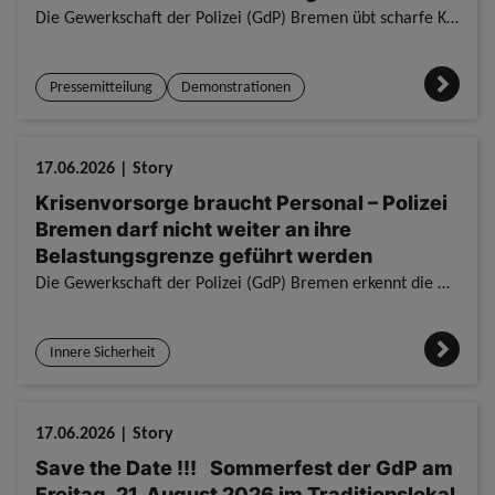
Die Gewerkschaft der Polizei (GdP) Bremen übt scharfe Kritik am Entwurf des neuen Bremischen Versammlungsgesetzes. Der von der rot-grün-roten Koalition vorgelegte Entwurf ist aus Sicht der GdP in zent
Pressemitteilung
Demonstrationen
17.06.2026 | Story
Krisenvorsorge braucht Personal – Polizei
Bremen darf nicht weiter an ihre
Belastungsgrenze geführt werden
Die Gewerkschaft der Polizei (GdP) Bremen erkennt die Notwendigkeit der Maßnahmen im Rahmen von „Bremen resilient“ sowie des Landesprogramms Zivile Verteidigung ausdrücklich an. Die aktuellen sicherhe
Innere Sicherheit
17.06.2026 | Story
Save the Date !!! Sommerfest der GdP am
Freitag, 21. August 2026 im Traditionslokal