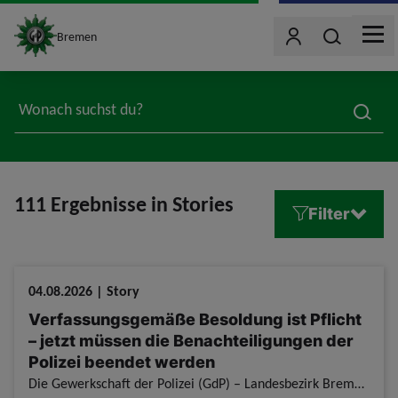
site_logo
Wonach such
Bremen
Benutzer
MEN
jumpToMain
searc
111 Ergebnisse in Stories
Filter
04.08.2026 | Story
Verfassungsgemäße Besoldung ist Pflicht
– jetzt müssen die Benachteiligungen der
Polizei beendet werden
Die Gewerkschaft der Polizei (GdP) – Landesbezirk Bremen – erkennt ausdrücklich an, dass die Umsetzung der neuen Rechtsprechung den Landeshaushalt stark belastet und juristisch hochkomplex ist. Beides