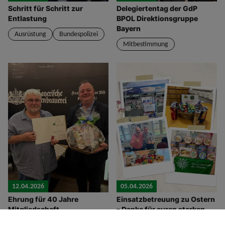
Schritt für Schritt zur
Delegiertentag der GdP
Entlastung
BPOL Direktionsgruppe
Bayern
Ausrüstung
Bundespolizei
Mitbestimmung
12.04.2026
05.04.2026
Ehrung für 40 Jahre
Einsatzbetreuung zu Ostern
Mitgliedschaft
– Danke für euren starken
Dienst!
Ehrung