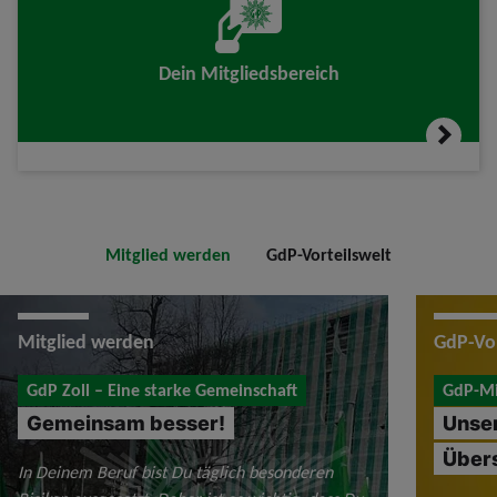
Dein Mitgliedsbereich
Mitglied werden
GdP-Vorteilswelt
Mitglied werden
GdP-Vor
GdP Zoll – Eine starke Gemeinschaft
GdP-Mit
Gemeinsam besser!
Unser
Übers
In Deinem Beruf bist Du täglich besonderen