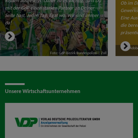
Risiken ausgesetzt. Daher ist es wichtig, dass Du
Ob im Di
mit der GdP einen starken Partner an Deiner
Gewerksc
Seite hast. Jeden Tag. Egal wo. Wir sind immer
Eine Aus
da!
die bere
präsentie
Foto: Adob
Foto: GdP-Bezirk Bundespolizei | Zoll
Unsere Wirtschaftsunternehmen
VDP AV