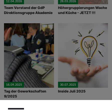
12.04.2026
28.03.2026
Team Vorstand der GdP
Höhergruppierungen Wache
Direktionsgruppe Akademie
und Küche - JETZT !!!
16.09.2025
30.07.2025
Tag der Gewerkschaften
Inside Juli 2025
9/2025