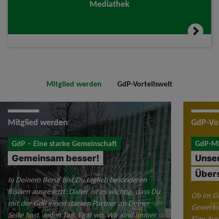
Mediathek
Mitglied werden
GdP-Vorteilswelt
Mitglied werden
GdP-Vor
GdP – Eine starke Gemeinschaft
GdP-Mit
Gemeinsam besser!
Unser
Übers
In Deinem Beruf bist Du täglich besonderen
Risiken ausgesetzt. Daher ist es wichtig, dass Du
Ob im Di
mit der GdP einen starken Partner an Deiner
Gewerksc
Seite hast. Jeden Tag. Egal wo. Wir sind immer
Eine Aus