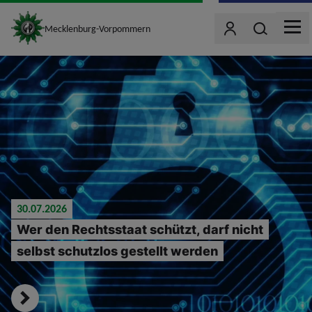
site_logo
Wonach such
Mecklenburg-Vorpommern
Benutzer
MEN
jumpToMain
30.07.2026
Wer den Rechtsstaat schützt, darf nicht
selbst schutzlos gestellt werden