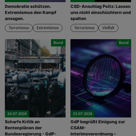
Demokratie schützen.
CSD-Anschlag Poitz: Lassen
Extremismus den Kampf
uns nicht einschüchtern und
ansagen.
spalten
Terrorismus
Extremismus
Terrorismus
Vielfalt
Bund
Bund
24.07.2026
23.07.2026
Scharfe Kritik an
GdP begrüßt Einigung zur
Rentenplänen der
CSAM-
Bundesregierung - GdP-
Interimsverordnung –