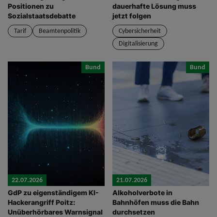
Positionen zu
dauerhafte Lösung muss
Sozialstaatsdebatte
jetzt folgen
Tarif
Beamtenpolitik
Cybersicherheit
Digitalisierung
Bund
Bund
22.07.2026
21.07.2026
GdP zu eigenständigem KI-
Alkoholverbote in
Hackerangriff Poitz:
Bahnhöfen muss die Bahn
Unüberhörbares Warnsignal
durchsetzen