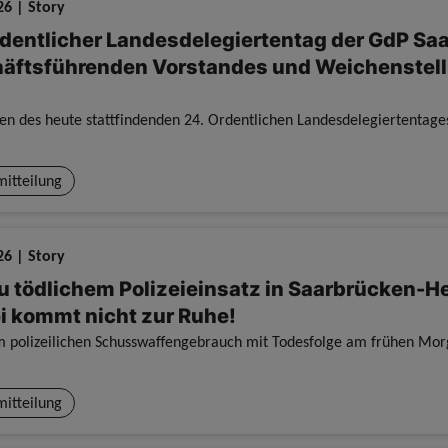
26 | Story
rdentlicher Landesdelegiertentag der GdP Sa
äftsführenden Vorstandes und Weichenstell
mitteilung
26 | Story
u tödlichem Polizeieinsatz in Saarbrücken-H
ei kommt nicht zur Ruhe!
mitteilung