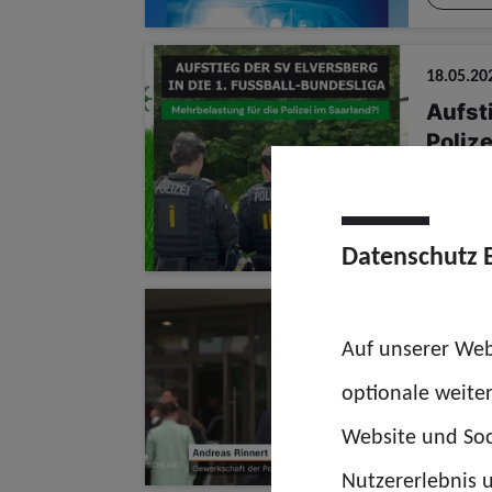
18.05.20
Aufsti
Polize
Presse
Datenschutz 
30.04.20
Auf unserer Web
Psych
optionale weite
Website und Soc
Nutzererlebnis u