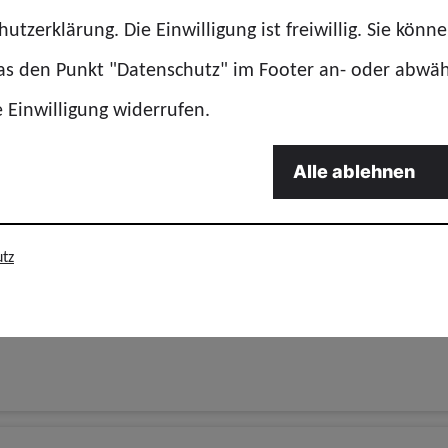
utzerklärung. Die Einwilligung ist freiwillig. Sie könn
26 | Story
das den Punkt "Datenschutz" im Footer an- oder abwä
sdelegiertentag: Neuwahlen und Weichenstel
e Einwilligung widerrufen.
Alle ablehnen
26 | Story
tz
ntrag des Geschäftsführenden Landesvorsta
sdelegiertentag