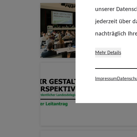
unserer Datensch
23.04.20
jederzeit über 
Lande
nachträglich Ihr
Mehr Details
22.04.20
Impressum
Datenschu
Leita
Lande