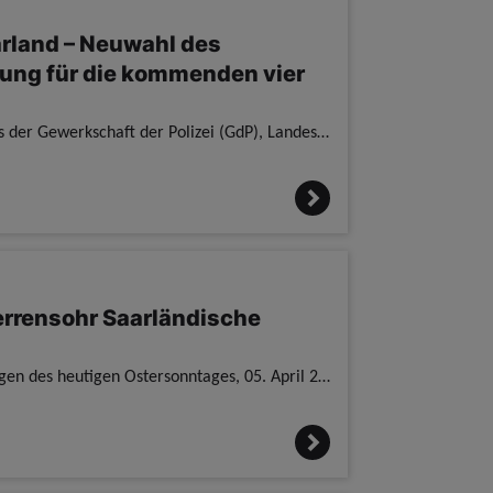
arland – Neuwahl des
ung für die kommenden vier
Im Rahmen des heute stattfindenden 24. Ordentlichen Landesdelegiertentages der Gewerkschaft der Polizei (GdP), Landesbezirk Saarland, wurde der Geschäftsführende Landesbezirksvorstand neu gewählt. Die
errensohr Saarländische
Nach dem polizeilichen Schusswaffengebrauch mit Todesfolge am frühen Morgen des heutigen Ostersonntages, 05. April 2026, mahnt die Gewerkschaft der Polizei (GdP) im Saarland einen besonnenen Umgang oh