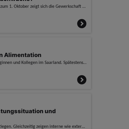
Im Hinblick auf die jährlichen Neueinstellungen bei der saarländischen Polizei zum 1. Oktober zeigt sich die Gewerkschaft der Polizei (GdP) im Saarland im Anbetracht der abermals deutlich gesunkenen A
n Alimentation
Die Frage der amtsangemessenen Alimentation beschäftigt derzeit viele Kolleginnen und Kollegen im Saarland. Spätestens seit den Entscheidungen des Bundesverfassungsgerichts ist klar, dass zahlreiche B
tungssituation und
Die Anforderungen an Polizeibeschäftigte sind in den letzten Jahren stetig gestiegen. Gleichzeitig zeigen interne wie externe Beobachtungen, dass psychische Belastungen, hohe Einsatzdichten, strukture