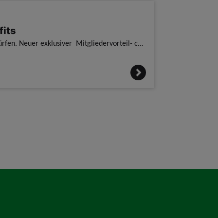
fits
Wir freuen uns, euch einen neuen exklusiven Mitgliedervorteil vorstellen zu dürfen. Neuer exklusiver Mitgliedervorteil- corporate benefits / Ab sofort gibt es auch für unsere Mitglieder die Einkaufsv