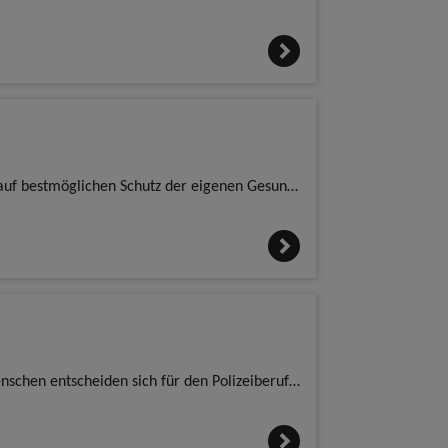
Wer täglich für die Sicherheit der Menschen im Saarland sorgt, hat Anspruch auf bestmöglichen Schutz der eigenen Gesundheit. Während viele Menschen bei den aktuellen Temperaturen den Schatten suchen k
Unsere Polizei steht vor großen Herausforderungen: Immer weniger junge Menschen entscheiden sich für den Polizeiberuf und viele stellen bereits während der Ausbildung oder kurz nach dem Einstieg fest,