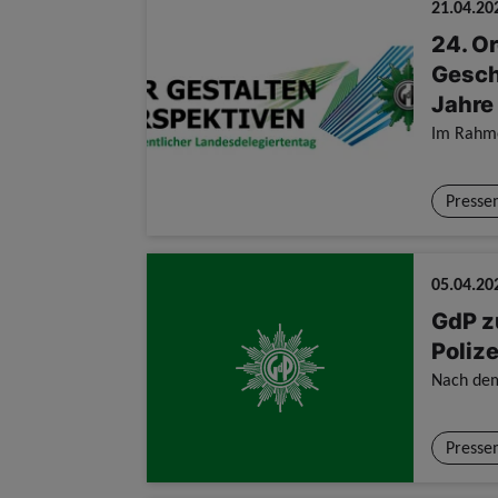
21.04.20
24. O
Gesch
Jahre
Presse
05.04.20
GdP z
Poliz
Presse