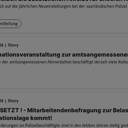
mitteilung
26 | Story
mationsveranstaltung zur amtsangemessene
26 | Story
ETZT ! - Mitarbeitendenbefragung zur Belas
ationslage kommt!